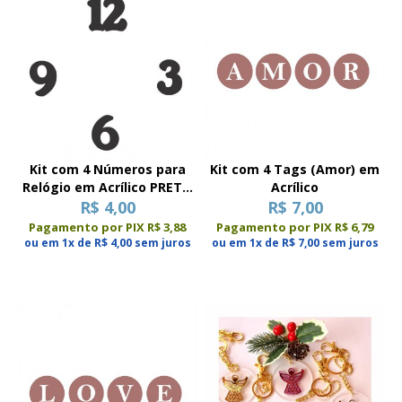
Kit com 4 Números para
Kit com 4 Tags (Amor) em
Relógio em Acrílico PRETO
Acrílico
R$ 4,00
(P-M-G)
R$ 7,00
Pagamento por PIX R$ 3,88
Pagamento por PIX R$ 6,79
ou em 1x de R$ 4,00 sem juros
ou em 1x de R$ 7,00 sem juros