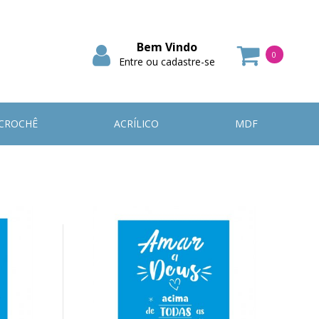
Bem Vindo
0
Entre ou cadastre-se
Itens
CROCHÊ
ACRÍLICO
MDF