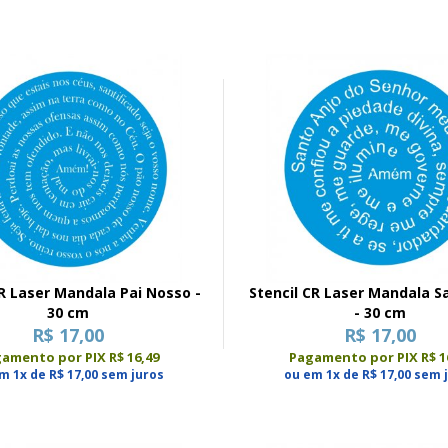
CR Laser Mandala Pai Nosso -
Stencil CR Laser Mandala S
30 cm
- 30 cm
R$ 17,00
R$ 17,00
amento por PIX R$ 16,49
Pagamento por PIX R$ 1
m 1x de R$ 17,00 sem juros
ou em 1x de R$ 17,00 sem 