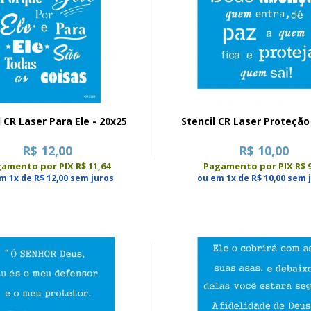
l CR Laser Para Ele - 20x25
Stencil CR Laser Proteção
R$ 12,00
R$ 10,00
amento por PIX R$ 11,64
Pagamento por PIX R$ 9
m 1x de R$ 12,00 sem juros
ou em 1x de R$ 10,00 sem 