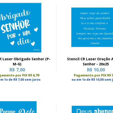
CR Laser Obrigado Senhor (P-
Stencil CR Laser Oração 
M-G)
Senhor - 20x25
R$ 7,00
R$ 10,00
gamento por PIX R$ 6,79
Pagamento por PIX R$ 9
em 1x de R$ 7,00 sem juros
ou em 1x de R$ 10,00 sem 