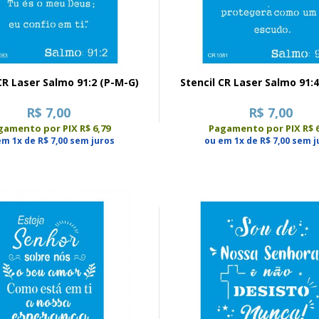
CR Laser Salmo 91:2 (P-M-G)
Stencil CR Laser Salmo 91:
R$ 7,00
R$ 7,00
gamento por PIX R$ 6,79
Pagamento por PIX R$ 6
em 1x de R$ 7,00 sem juros
ou em 1x de R$ 7,00 sem j