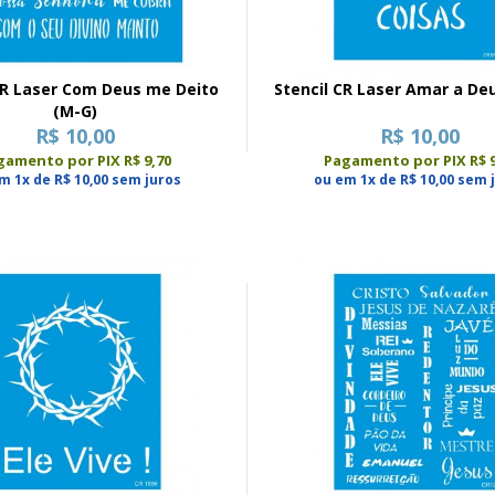
Com Deus me Deito
Stencil CR Laser Amar a Deu
(M-G)
R$ 10,00
R$ 10,00
gamento por PIX R$ 9,70
Pagamento por PIX R$ 9
m 1x de R$ 10,00 sem juros
ou em 1x de R$ 10,00 sem 