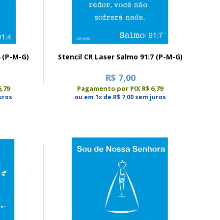
4 (P-M-G)
Stencil CR Laser Salmo 91:7 (P-M-G)
R$ 7,00
,79
Pagamento por PIX R$ 6,79
uros
ou em 1x de R$ 7,00 sem juros